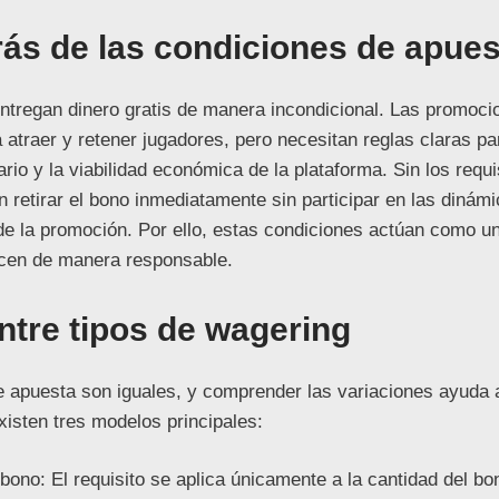
rás de las condiciones de apues
entregan dinero gratis de manera incondicional. Las promoc
atraer y retener jugadores, pero necesitan reglas claras par
ario y la viabilidad económica de la plataforma. Sin los requ
retirar el bono inmediatamente sin participar en las dinámi
 de la promoción. Por ello, estas condiciones actúan como un 
licen de manera responsable.
ntre tipos de wagering
de apuesta son iguales, y comprender las variaciones ayuda 
isten tres modelos principales:
 bono
: El requisito se aplica únicamente a la cantidad del bo