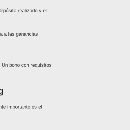
depósito realizado y el
ta a las ganancias
 Un bono con requisitos
g
te importante es el