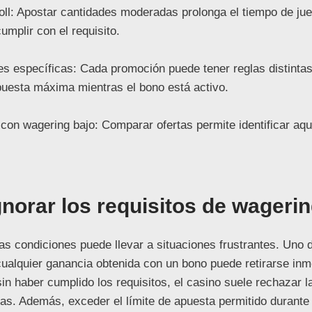
oll
: Apostar cantidades moderadas prolonga el tiempo de ju
umplir con el requisito.
es específicas
: Cada promoción puede tener reglas distinta
puesta máxima mientras el bono está activo.
con wagering bajo
: Comparar ofertas permite identificar aq
norar los requisitos de wageri
as condiciones puede llevar a situaciones frustrantes. Uno 
alquier ganancia obtenida con un bono puede retirarse in
 sin haber cumplido los requisitos, el casino suele rechazar l
as. Además, exceder el límite de apuesta permitido durante 