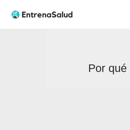
Ir
al
contenido
Por qué 