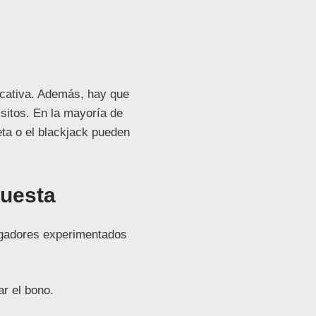
ficativa. Además, hay que
sitos. En la mayoría de
ta o el blackjack pueden
puesta
jugadores experimentados
ar el bono.