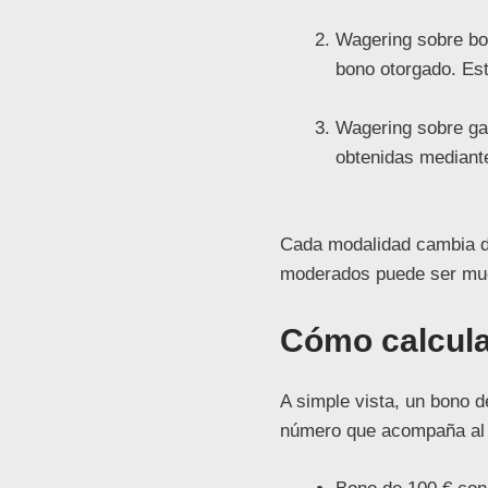
Wagering sobre bo
bono otorgado. Est
Wagering sobre gan
obtenidas mediante
Cada modalidad cambia dr
moderados puede ser muc
Cómo calcula
A simple vista, un bono 
número que acompaña al r