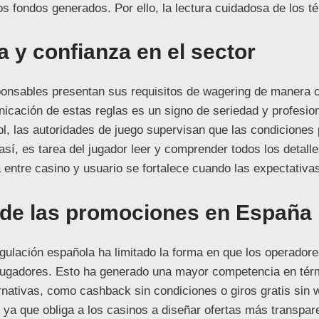
os fondos generados. Por ello, la lectura cuidadosa de los t
 y confianza en el sector
ponsables presentan sus requisitos de wagering de manera c
nicación de estas reglas es un signo de seriedad y profesi
l, las autoridades de juego supervisan que las condiciones
sí, es tarea del jugador leer y comprender todos los detall
entre casino y usuario se fortalece cuando las expectativas
 de las promociones en España
egulación española ha limitado la forma en que los operador
jugadores. Esto ha generado una mayor competencia en tér
rnativas, como cashback sin condiciones o giros gratis sin 
, ya que obliga a los casinos a diseñar ofertas más transpar