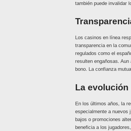
también puede invalidar l
Transparencia
Los casinos en línea res
transparencia en la comu
regulados como el españo
resulten engañosas. Aun a
bono. La confianza mutua 
La evolución
En los últimos años, la r
especialmente a nuevos 
bajos o promociones alte
beneficia a los jugadores