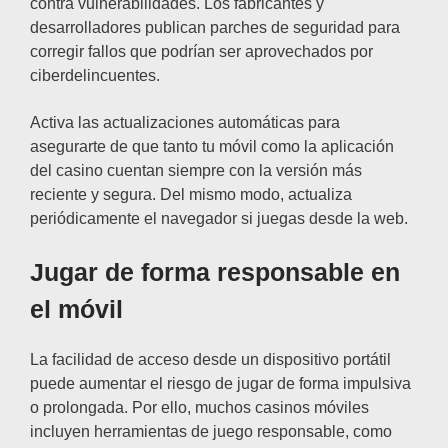
contra vulnerabilidades. Los fabricantes y
desarrolladores publican parches de seguridad para
corregir fallos que podrían ser aprovechados por
ciberdelincuentes.
Activa las actualizaciones automáticas para
asegurarte de que tanto tu móvil como la aplicación
del casino cuentan siempre con la versión más
reciente y segura. Del mismo modo, actualiza
periódicamente el navegador si juegas desde la web.
Jugar de forma responsable en
el móvil
La facilidad de acceso desde un dispositivo portátil
puede aumentar el riesgo de jugar de forma impulsiva
o prolongada. Por ello, muchos casinos móviles
incluyen herramientas de juego responsable, como