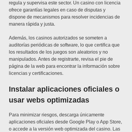
regula y supervisa este sector. Un casino con licencia
ofrece garantías legales en caso de disputas y
dispone de mecanismos para resolver incidencias de
manera rápida y justa.
Además, los casinos autorizados se someten a
auditorías periódicas de software, lo que certifica que
los resultados de los juegos son aleatorios y no
manipulados. Antes de registrarte, revisa el pie de
página de la web para encontrar la información sobre
licencias y certificaciones.
Instalar aplicaciones oficiales o
usar webs optimizadas
Para minimizar riesgos, descarga únicamente
aplicaciones oficiales desde Google Play o App Store,
o accede a la versión web optimizada del casino. Las