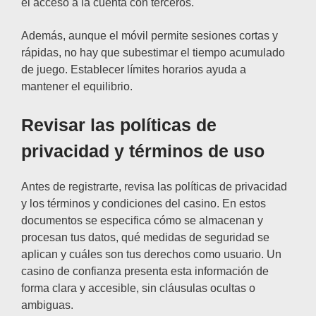
el acceso a la cuenta con terceros.
Además, aunque el móvil permite sesiones cortas y
rápidas, no hay que subestimar el tiempo acumulado
de juego. Establecer límites horarios ayuda a
mantener el equilibrio.
Revisar las políticas de
privacidad y términos de uso
Antes de registrarte, revisa las políticas de privacidad
y los términos y condiciones del casino. En estos
documentos se especifica cómo se almacenan y
procesan tus datos, qué medidas de seguridad se
aplican y cuáles son tus derechos como usuario. Un
casino de confianza presenta esta información de
forma clara y accesible, sin cláusulas ocultas o
ambiguas.