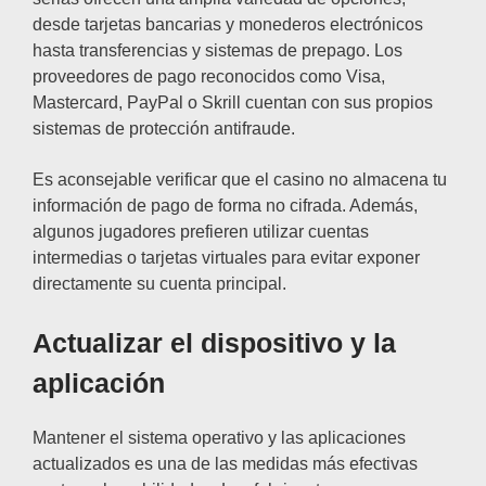
desde tarjetas bancarias y monederos electrónicos
hasta transferencias y sistemas de prepago. Los
proveedores de pago reconocidos como Visa,
Mastercard, PayPal o Skrill cuentan con sus propios
sistemas de protección antifraude.
Es aconsejable verificar que el casino no almacena tu
información de pago de forma no cifrada. Además,
algunos jugadores prefieren utilizar cuentas
intermedias o tarjetas virtuales para evitar exponer
directamente su cuenta principal.
Actualizar el dispositivo y la
aplicación
Mantener el sistema operativo y las aplicaciones
actualizados es una de las medidas más efectivas