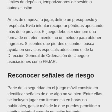
límites de depósito, temporizadores de sesión o
autoexclusión.
Antes de empezar a jugar, define un presupuesto y
respétalo. Evita intentar recuperar pérdidas apostando
más de lo previsto. El juego debe ser siempre una
forma de entretenimiento, no un método para obtener
ingresos. Si sientes que pierdes el control, busca
ayuda en servicios especializados como el de la
Dirección General de Ordenación del Juego o
asociaciones como FEJAR.
Reconocer señales de riesgo
Parte de la seguridad en el juego móvil consiste en
identificar señales de que algo no va bien. Entre ellas
se incluyen jugar con frecuencia en horas no
habituales, gastar más de lo que puedes permitirte o
sentir ansiedad cuando no estás jugando.