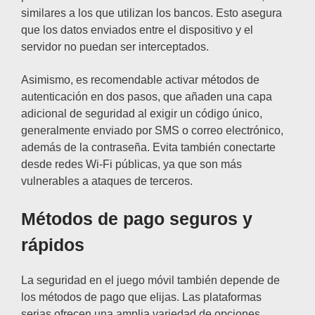
similares a los que utilizan los bancos. Esto asegura
que los datos enviados entre el dispositivo y el
servidor no puedan ser interceptados.
Asimismo, es recomendable activar métodos de
autenticación en dos pasos, que añaden una capa
adicional de seguridad al exigir un código único,
generalmente enviado por SMS o correo electrónico,
además de la contraseña. Evita también conectarte
desde redes Wi-Fi públicas, ya que son más
vulnerables a ataques de terceros.
Métodos de pago seguros y
rápidos
La seguridad en el juego móvil también depende de
los métodos de pago que elijas. Las plataformas
serias ofrecen una amplia variedad de opciones,